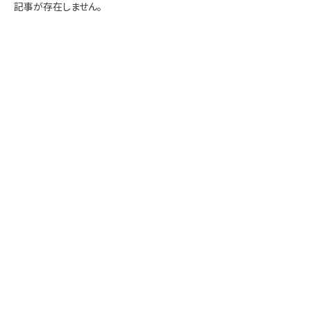
学内専用
検索
記事が存在しません。
English
Q&A
アクセス・お問合せ
メルマガ
IMI本サイトへ