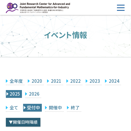
コ
ン
テ
HOME
ン
イベント情報
概要
ツ
へ
運営
ス
2026年度公募
キ
ッ
2026年度 随時募集枠 公募
プ
全年度
2020
2021
2022
2023
2024
採択研究・報告書一覧
イベント情報
2025
2026
会場設備
全て
受付中
開催中
終了
研究代表者専用
委員専用
▼開催日時降順