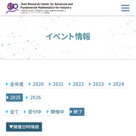
コ
ン
テ
HOME
ン
イベント情報
概要
ツ
へ
運営
ス
2026年度公募
キ
ッ
2026年度 随時募集枠 公募
プ
全年度
2020
2021
2022
2023
2024
採択研究・報告書一覧
イベント情報
2025
2026
会場設備
全て
受付中
開催中
終了
研究代表者専用
委員専用
▼開催日時降順