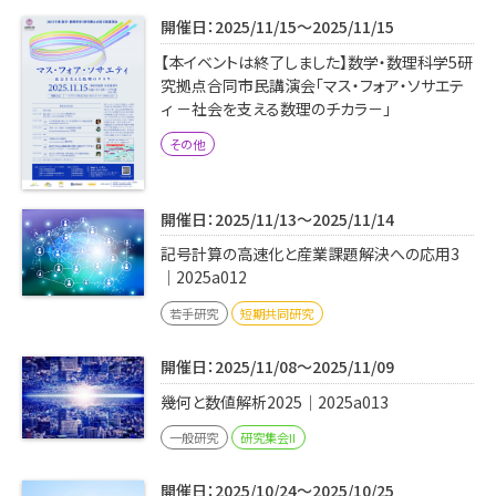
学内専用
検索
開催日：2025/11/15～2025/11/15
English
【本イベントは終了しました】数学・数理科学5研
究拠点合同市民講演会「マス・フォア・ソサエテ
Q&A
アクセス・お問合せ
ィ －社会を支える数理のチカラ－」
メルマガ
その他
IMI本サイトへ
開催日：2025/11/13～2025/11/14
記号計算の高速化と産業課題解決への応用3
｜2025a012
若手研究
短期共同研究
開催日：2025/11/08～2025/11/09
幾何と数値解析2025｜2025a013
一般研究
研究集会II
開催日：2025/10/24～2025/10/25