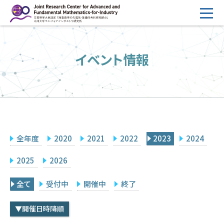
コ
ン
テ
HOME
ン
イベント情報
概要
ツ
へ
運営
ス
2026年度公募
キ
ッ
2026年度 随時募集枠 公募
プ
全年度
2020
2021
2022
2023
2024
採択研究・報告書一覧
イベント情報
2025
2026
会場設備
全て
受付中
開催中
終了
研究代表者専用
委員専用
▼開催日時降順