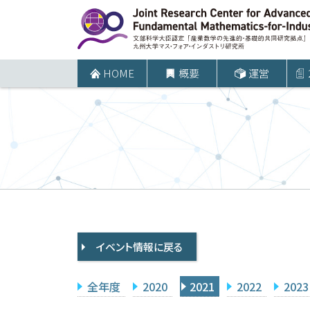
コ
ン
テ
ン
HOME
概要
運営
ツ
へ
ス
キ
ッ
プ
イベント情報に戻る
全年度
2020
2021
2022
2023