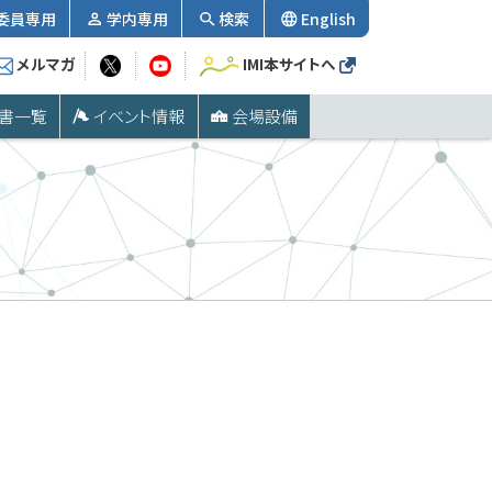
委員専用
学内専用
検索
English
メルマガ
IMI本サイトへ
書一覧
イベント情報
会場設備