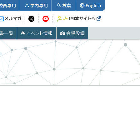
委員専用
学内専用
検索
English
メルマガ
IMI本サイトへ
書一覧
イベント情報
会場設備