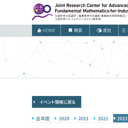
コ
ン
テ
ン
HOME
概要
運営
ツ
へ
ス
キ
ッ
プ
イベント情報に戻る
全年度
2020
2021
2022
2023