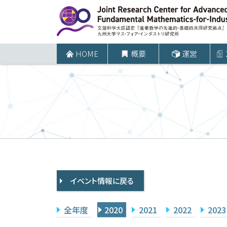
コ
ン
テ
ン
HOME
概要
運営
ツ
へ
ス
キ
ッ
プ
イベント情報に戻る
全年度
2020
2021
2022
2023