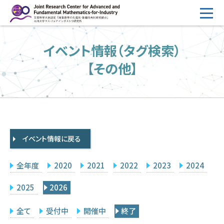
コ
ン
テ
HOME
イベント情報（タグ検索）
ン
概要
ツ
【その他】
へ
運営
ス
2026年度公募
キ
ッ
2026年度 随時募集枠 公募
プ
イベント情報に戻る
採択研究・報告書一覧
イベント情報
全年度
2020
2021
2022
2023
2024
会場設備
2025
2026
研究代表者専用
委員専用
全て
受付中
開催中
終了