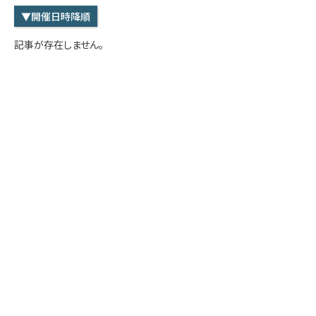
学内専用
検索
▼開催日時降順
English
記事が存在しません。
Q&A
アクセス・お問合せ
メルマガ
IMI本サイトへ