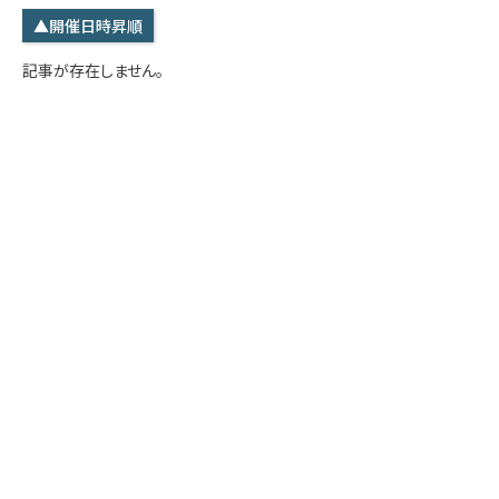
学内専用
検索
▲開催日時昇順
English
記事が存在しません。
Q&A
アクセス・お問合せ
メルマガ
IMI本サイトへ