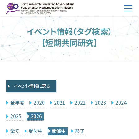
コ
ン
テ
HOME
イベント情報（タグ検索）
ン
概要
ツ
【短期共同研究】
へ
運営
ス
2026年度公募
キ
ッ
2026年度 随時募集枠 公募
プ
イベント情報に戻る
採択研究・報告書一覧
イベント情報
全年度
2020
2021
2022
2023
2024
会場設備
2025
2026
研究代表者専用
委員専用
全て
受付中
開催中
終了