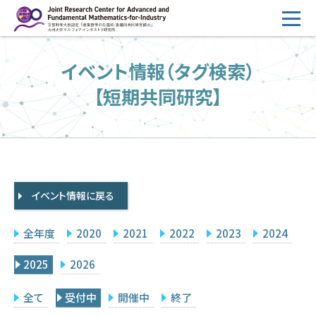
コ
ン
テ
HOME
イベント情報（タグ検索）
ン
概要
ツ
【短期共同研究】
へ
運営
ス
2026年度公募
キ
ッ
2026年度 随時募集枠 公募
プ
イベント情報に戻る
採択研究・報告書一覧
イベント情報
全年度
2020
2021
2022
2023
2024
会場設備
2025
2026
研究代表者専用
委員専用
全て
受付中
開催中
終了