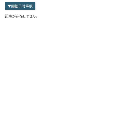
学内専用
検索
▼開催日時降順
English
記事が存在しません。
Q&A
アクセス・お問合せ
メルマガ
IMI本サイトへ