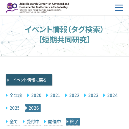
コ
ン
テ
HOME
イベント情報（タグ検索）
ン
概要
ツ
【短期共同研究】
へ
運営
ス
2026年度公募
キ
ッ
2026年度 随時募集枠 公募
プ
イベント情報に戻る
採択研究・報告書一覧
イベント情報
全年度
2020
2021
2022
2023
2024
会場設備
2025
2026
研究代表者専用
委員専用
全て
受付中
開催中
終了