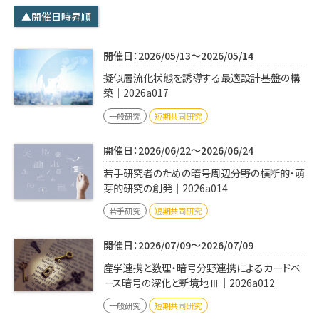
学内専用
検索
▲開催日時昇順
English
開催日：2026/05/13～2026/05/14
Q&A
アクセス・お問合せ
擬似層流化状態を誘導する最適設計基盤の構
メルマガ
築｜2026a017
IMI本サイトへ
一般研究
短期共同研究
開催日：2026/06/22～2026/06/24
若手研究者のための暗号周辺分野の横断的・萌
芽的研究の創発｜2026a014
若手研究
短期共同研究
開催日：2026/07/09～2026/07/09
産学連携と数理・暗号分野連携によるカードベ
ース暗号の深化と新境地Ⅲ｜2026a012
一般研究
短期共同研究