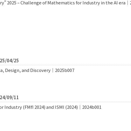
y” 2025 – Challenge of Mathematics for Industry in the AI era
5/04/25
ta, Design, and Discovery｜2025b007
4/09/11
r Industry (FMfI 2024) and ISMI (2024)｜2024b001