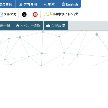
委員専用
学内専用
検索
English
メルマガ
IMI本サイトへ
書一覧
イベント情報
会場設備