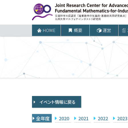
コ
ン
テ
ン
HOME
概要
運営
ツ
へ
ス
キ
ッ
プ
イベント情報に戻る
全年度
2020
2021
2022
2023