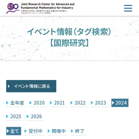
コ
ン
テ
HOME
イベント情報（タグ検索）
ン
概要
ツ
【国際研究】
へ
運営
ス
2026年度公募
キ
ッ
2026年度 随時募集枠 公募
プ
イベント情報に戻る
採択研究・報告書一覧
イベント情報
全年度
2020
2021
2022
2023
2024
会場設備
2025
2026
研究代表者専用
委員専用
全て
受付中
開催中
終了