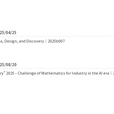
5/04/25
ta, Design, and Discovery｜2025b007
5/08/20
y” 2025 – Challenge of Mathematics for Industry in the AI era