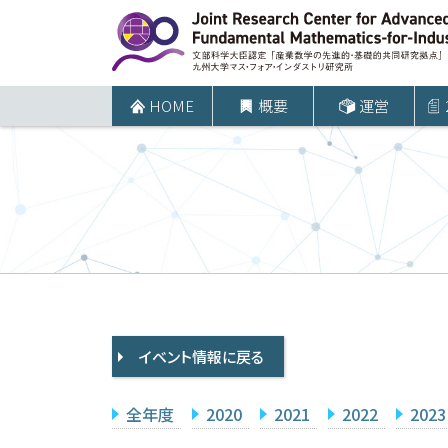
コ
ン
テ
ン
HOME
概要
運営
ツ
へ
ス
キ
ッ
プ
イベント情報に戻る
全年度
2020
2021
2022
2023