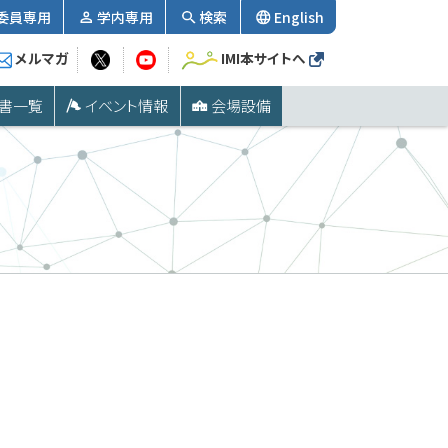
委員専用
学内専用
検索
English
メルマガ
IMI本サイトへ
書一覧
イベント情報
会場設備