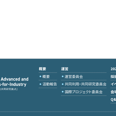
概要
運営
2
概要
運営委員会
採
活動報告
共同利用・共同研究委員会
イ
国際プロジェクト委員会
会
Q&