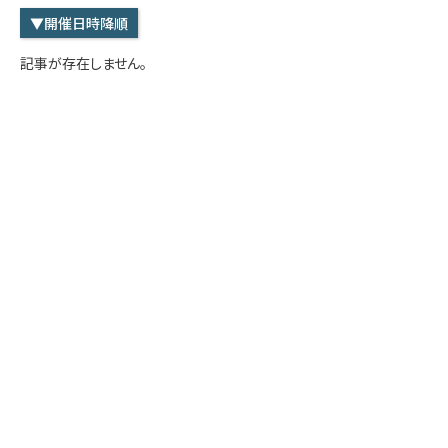
学内専用
検索
▼開催日時降順
English
記事が存在しません。
Q&A
アクセス・お問合せ
メルマガ
IMI本サイトへ