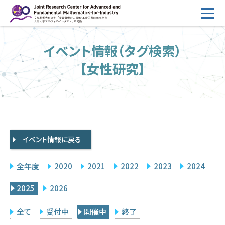
コ
ン
テ
HOME
イベント情報（タグ検索）
ン
概要
ツ
【女性研究】
へ
運営
ス
2026年度公募
キ
ッ
2026年度 随時募集枠 公募
プ
イベント情報に戻る
採択研究・報告書一覧
イベント情報
全年度
2020
2021
2022
2023
2024
会場設備
2025
2026
研究代表者専用
委員専用
全て
受付中
開催中
終了