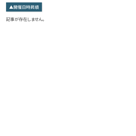
学内専用
検索
▲開催日時昇順
English
記事が存在しません。
Q&A
アクセス・お問合せ
メルマガ
IMI本サイトへ