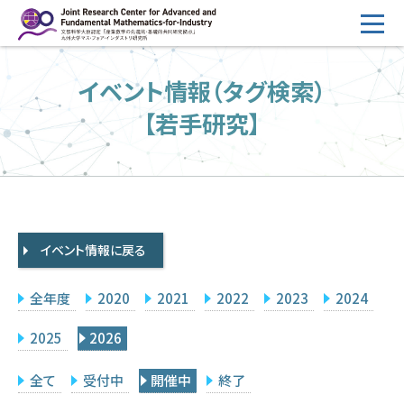
コ
ン
テ
HOME
イベント情報（タグ検索）
ン
概要
ツ
【若手研究】
へ
運営
ス
2026年度公募
キ
ッ
2026年度 随時募集枠 公募
プ
イベント情報に戻る
採択研究・報告書一覧
イベント情報
全年度
2020
2021
2022
2023
2024
会場設備
2025
2026
研究代表者専用
委員専用
全て
受付中
開催中
終了