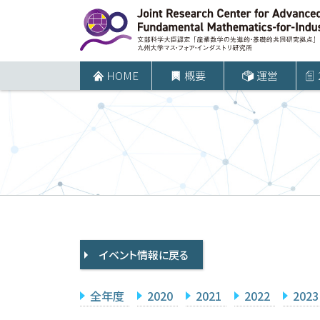
コ
ン
テ
ン
HOME
概要
運営
ツ
へ
ス
キ
ッ
プ
イベント情報に戻る
全年度
2020
2021
2022
2023