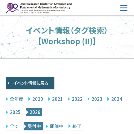
コ
ン
テ
HOME
イベント情報（タグ検索）
ン
概要
ツ
【Workshop (II)】
へ
運営
ス
2026年度公募
キ
ッ
2026年度 随時募集枠 公募
プ
イベント情報に戻る
採択研究・報告書一覧
イベント情報
全年度
2020
2021
2022
2023
2024
会場設備
2025
2026
研究代表者専用
委員専用
全て
受付中
開催中
終了