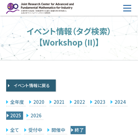
コ
ン
テ
HOME
イベント情報（タグ検索）
ン
概要
ツ
【Workshop (II)】
へ
運営
ス
2026年度公募
キ
ッ
2026年度 随時募集枠 公募
プ
イベント情報に戻る
採択研究・報告書一覧
イベント情報
全年度
2020
2021
2022
2023
2024
会場設備
2025
2026
研究代表者専用
委員専用
全て
受付中
開催中
終了