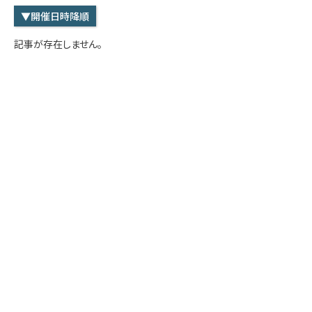
学内専用
検索
▼開催日時降順
English
記事が存在しません。
Q&A
アクセス・お問合せ
メルマガ
IMI本サイトへ