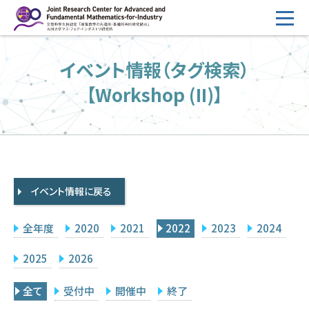
コ
ン
テ
HOME
イベント情報（タグ検索）
ン
概要
ツ
【Workshop (II)】
へ
運営
ス
2026年度公募
キ
ッ
2026年度 随時募集枠 公募
プ
イベント情報に戻る
採択研究・報告書一覧
イベント情報
全年度
2020
2021
2022
2023
2024
会場設備
2025
2026
研究代表者専用
委員専用
全て
受付中
開催中
終了