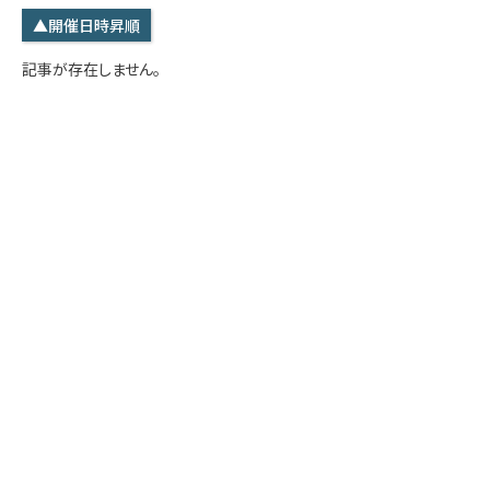
学内専用
検索
▲開催日時昇順
English
記事が存在しません。
Q&A
アクセス・お問合せ
メルマガ
IMI本サイトへ