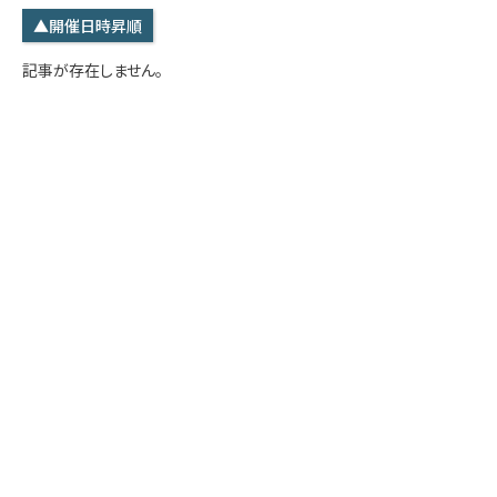
学内専用
検索
▲開催日時昇順
English
記事が存在しません。
Q&A
アクセス・お問合せ
メルマガ
IMI本サイトへ