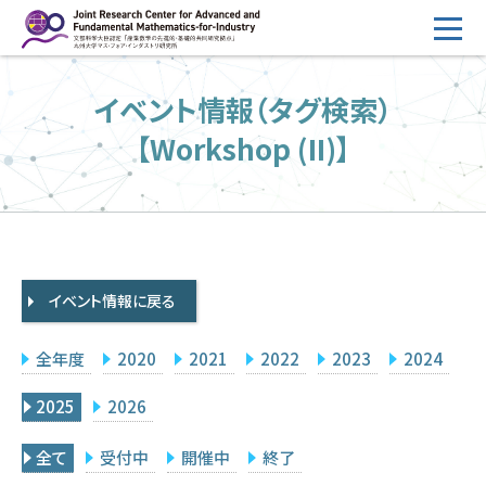
コ
ン
テ
HOME
イベント情報（タグ検索）
ン
概要
ツ
【Workshop (II)】
へ
運営
ス
2026年度公募
キ
ッ
2026年度 随時募集枠 公募
プ
イベント情報に戻る
採択研究・報告書一覧
イベント情報
全年度
2020
2021
2022
2023
2024
会場設備
2025
2026
研究代表者専用
委員専用
全て
受付中
開催中
終了