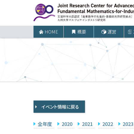
コ
ン
テ
ン
HOME
概要
運営
ツ
へ
ス
キ
ッ
プ
イベント情報に戻る
全年度
2020
2021
2022
2023