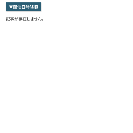
学内専用
検索
▼開催日時降順
English
記事が存在しません。
Q&A
アクセス・お問合せ
メルマガ
IMI本サイトへ