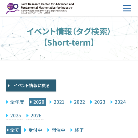
コ
ン
テ
HOME
イベント情報（タグ検索）
ン
概要
ツ
【Short-term】
へ
運営
ス
2026年度公募
キ
ッ
2026年度 随時募集枠 公募
プ
イベント情報に戻る
採択研究・報告書一覧
イベント情報
全年度
2020
2021
2022
2023
2024
会場設備
2025
2026
研究代表者専用
委員専用
全て
受付中
開催中
終了