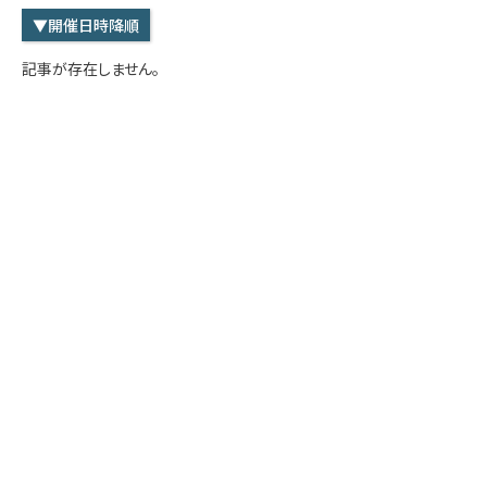
学内専用
検索
▼開催日時降順
English
記事が存在しません。
Q&A
アクセス・お問合せ
メルマガ
IMI本サイトへ