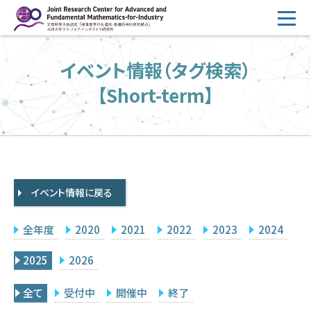
コ
ン
テ
HOME
イベント情報（タグ検索）
ン
概要
ツ
【Short-term】
へ
運営
ス
2026年度公募
キ
ッ
2026年度 随時募集枠 公募
プ
イベント情報に戻る
採択研究・報告書一覧
イベント情報
全年度
2020
2021
2022
2023
2024
会場設備
2025
2026
研究代表者専用
委員専用
全て
受付中
開催中
終了