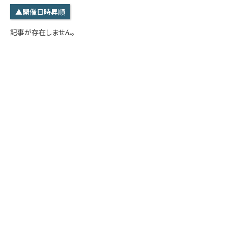
学内専用
検索
▲開催日時昇順
English
記事が存在しません。
Q&A
アクセス・お問合せ
メルマガ
IMI本サイトへ