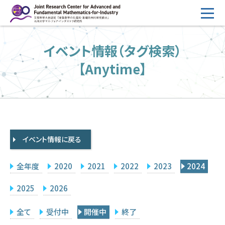
コ
ン
テ
HOME
イベント情報（タグ検索）
ン
概要
ツ
【Anytime】
へ
運営
ス
2026年度公募
キ
ッ
2026年度 随時募集枠 公募
プ
イベント情報に戻る
採択研究・報告書一覧
イベント情報
全年度
2020
2021
2022
2023
2024
会場設備
2025
2026
研究代表者専用
委員専用
全て
受付中
開催中
終了