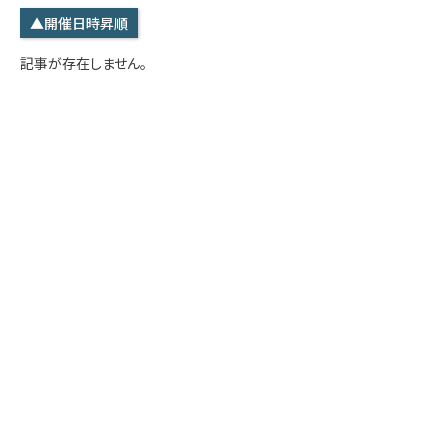
学内専用
検索
▲開催日時昇順
English
記事が存在しません。
Q&A
アクセス・お問合せ
メルマガ
IMI本サイトへ