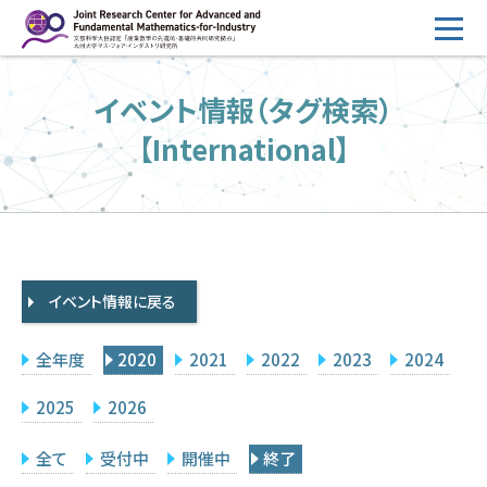
コ
ン
テ
HOME
イベント情報（タグ検索）
ン
概要
ツ
【International】
へ
運営
ス
2026年度公募
キ
ッ
2026年度 随時募集枠 公募
プ
イベント情報に戻る
採択研究・報告書一覧
イベント情報
全年度
2020
2021
2022
2023
2024
会場設備
2025
2026
研究代表者専用
委員専用
全て
受付中
開催中
終了