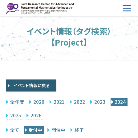
コ
ン
テ
HOME
イベント情報（タグ検索）
ン
概要
ツ
【Project】
へ
運営
ス
2026年度公募
キ
ッ
2026年度 随時募集枠 公募
プ
イベント情報に戻る
採択研究・報告書一覧
イベント情報
全年度
2020
2021
2022
2023
2024
会場設備
2025
2026
研究代表者専用
委員専用
全て
受付中
開催中
終了