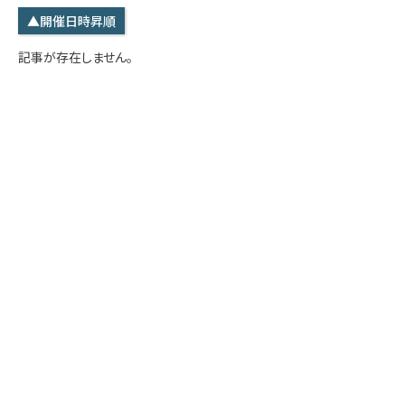
学内専用
検索
▲開催日時昇順
English
記事が存在しません。
Q&A
アクセス・お問合せ
メルマガ
IMI本サイトへ