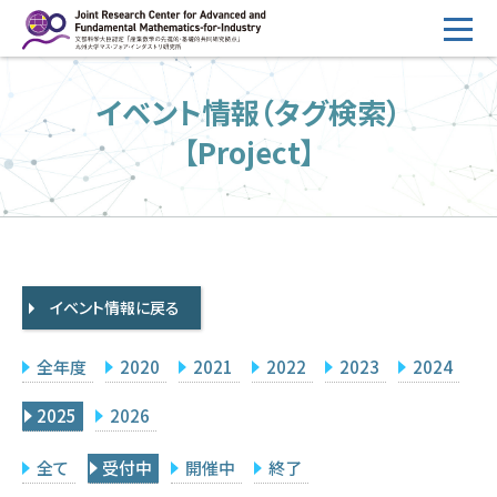
コ
ン
テ
HOME
イベント情報（タグ検索）
ン
概要
ツ
【Project】
へ
運営
ス
2026年度公募
キ
ッ
2026年度 随時募集枠 公募
プ
イベント情報に戻る
採択研究・報告書一覧
イベント情報
全年度
2020
2021
2022
2023
2024
会場設備
2025
2026
研究代表者専用
委員専用
全て
受付中
開催中
終了