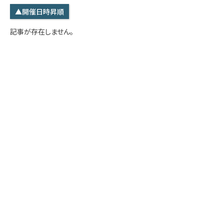
学内専用
検索
▲開催日時昇順
English
記事が存在しません。
Q&A
アクセス・お問合せ
メルマガ
IMI本サイトへ