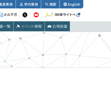
委員専用
学内専用
検索
English
メルマガ
IMI本サイトへ
書一覧
イベント情報
会場設備