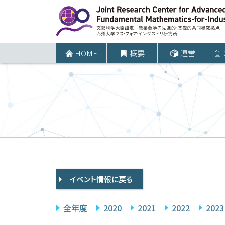
コ
ン
テ
ン
HOME
概要
運営
ツ
へ
ス
キ
ッ
プ
イベント情報に戻る
全年度
2020
2021
2022
2023