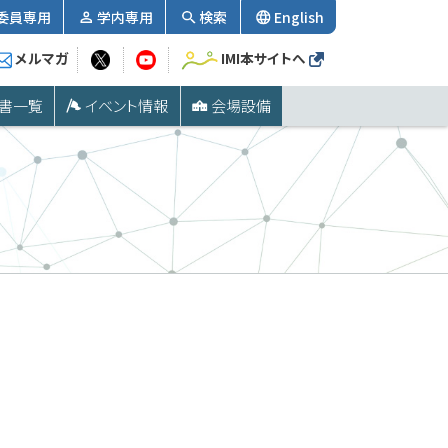
委員専用
学内専用
検索
English
メルマガ
IMI本サイトへ
書一覧
イベント情報
会場設備