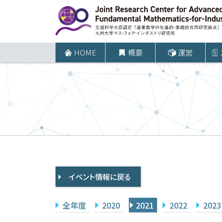
コ
ン
テ
ン
HOME
概要
運営
ツ
へ
ス
キ
ッ
プ
イベント情報に戻る
全年度
2020
2021
2022
2023