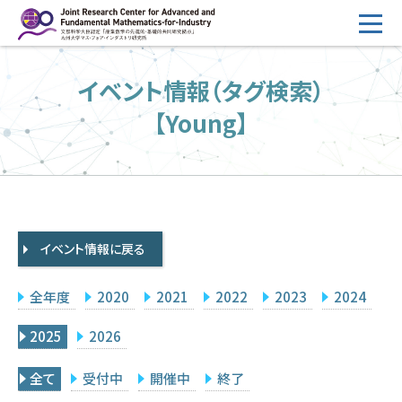
コ
ン
テ
HOME
イベント情報（タグ検索）
ン
概要
ツ
【Young】
へ
運営
ス
2026年度公募
キ
ッ
2026年度 随時募集枠 公募
プ
イベント情報に戻る
採択研究・報告書一覧
イベント情報
全年度
2020
2021
2022
2023
2024
会場設備
2025
2026
研究代表者専用
委員専用
全て
受付中
開催中
終了