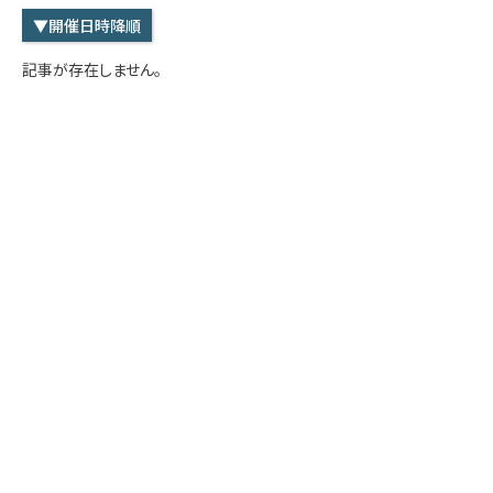
学内専用
検索
▼開催日時降順
English
記事が存在しません。
Q&A
アクセス・お問合せ
メルマガ
IMI本サイトへ