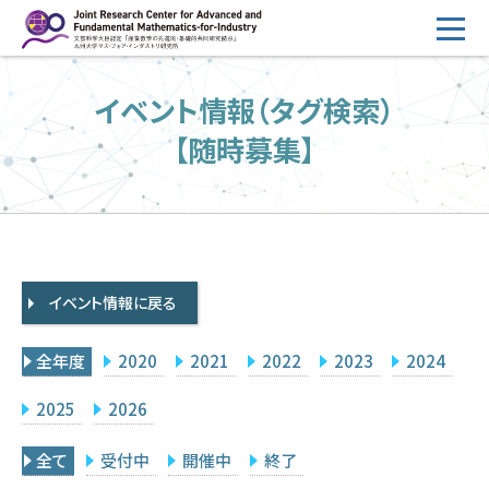
コ
ン
テ
HOME
イベント情報（タグ検索）
ン
概要
ツ
【随時募集】
へ
運営
ス
2026年度公募
キ
ッ
2026年度 随時募集枠 公募
プ
イベント情報に戻る
採択研究・報告書一覧
イベント情報
全年度
2020
2021
2022
2023
2024
会場設備
2025
2026
研究代表者専用
委員専用
全て
受付中
開催中
終了