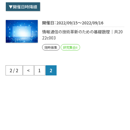
学内専用
検索
▼開催日時降順
English
開催日：2022/09/15～2022/09/16
Q&A
アクセス・お問合せ
情報通信の技術革新のための基礎数理｜共20
メルマガ
22c003
IMI本サイトへ
随時募集
研究集会II
2 / 2
<
1
2