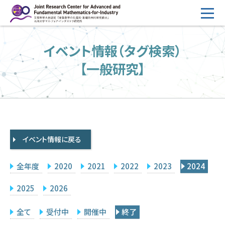
コ
ン
テ
HOME
イベント情報（タグ検索）
ン
概要
ツ
【一般研究】
へ
運営
ス
2026年度公募
キ
ッ
2026年度 随時募集枠 公募
プ
イベント情報に戻る
採択研究・報告書一覧
イベント情報
全年度
2020
2021
2022
2023
2024
会場設備
2025
2026
研究代表者専用
委員専用
全て
受付中
開催中
終了