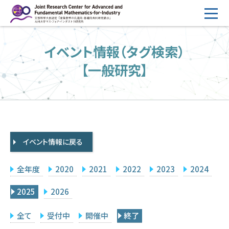
コ
ン
テ
HOME
イベント情報（タグ検索）
ン
概要
ツ
【一般研究】
へ
運営
ス
2026年度公募
キ
ッ
2026年度 随時募集枠 公募
プ
イベント情報に戻る
採択研究・報告書一覧
イベント情報
全年度
2020
2021
2022
2023
2024
会場設備
2025
2026
研究代表者専用
委員専用
全て
受付中
開催中
終了