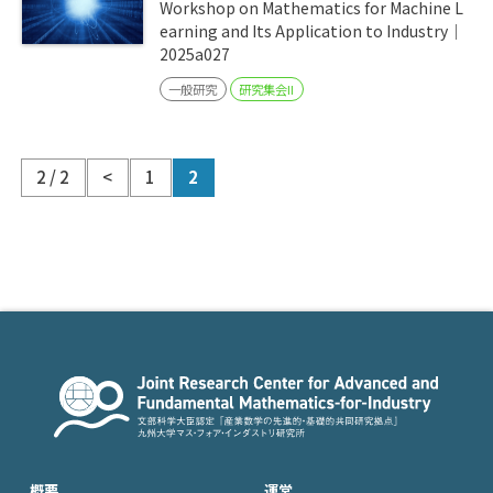
Workshop on Mathematics for Machine L
earning and Its Application to Industry｜
2025a027
一般研究
研究集会II
2 / 2
<
1
2
概要
運営