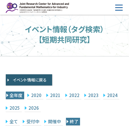
コ
ン
テ
HOME
イベント情報（タグ検索）
ン
概要
ツ
【短期共同研究】
へ
運営
ス
2026年度公募
キ
ッ
2026年度 随時募集枠 公募
プ
イベント情報に戻る
採択研究・報告書一覧
イベント情報
全年度
2020
2021
2022
2023
2024
会場設備
2025
2026
研究代表者専用
委員専用
全て
受付中
開催中
終了