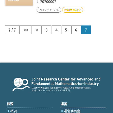
共20200007
プロジェクト研究
短期共同研究
7 / 7
<<
<
3
4
5
6
7
概要
運営
概要
運営委員会