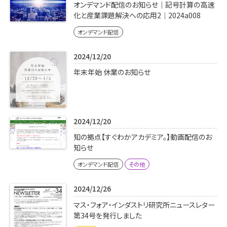
学内専用
検索
オンデマンド配信のお知らせ｜記号計算の高速
化と産業課題解決への応用2｜2024a008
English
オンデマンド配信
Q&A
アクセス・お問合せ
2024/12/20
メルマガ
年末年始 休業のお知らせ
IMI本サイトへ
2024/12/20
知の拠点【すぐわかアカデミア。】動画配信のお
知らせ
オンデマンド配信
その他
2024/12/26
マス・フォア・インダストリ研究所ニュースレター
第34号を発行しました