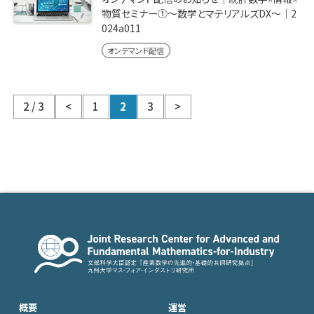
物質セミナー①〜数学とマテリアルズDX〜｜2
024a011
オンデマンド配信
2 / 3
<
1
2
3
>
概要
運営