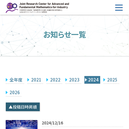
コ
ン
テ
HOME
ン
お知らせ一覧
概要
ツ
へ
運営
ス
2026年度公募
キ
ッ
2026年度 随時募集枠 公募
プ
全年度
2021
2022
2023
2024
2025
採択研究・報告書一覧
イベント情報
2026
会場設備
▲投稿日時昇順
研究代表者専用
委員専用
2024/12/16