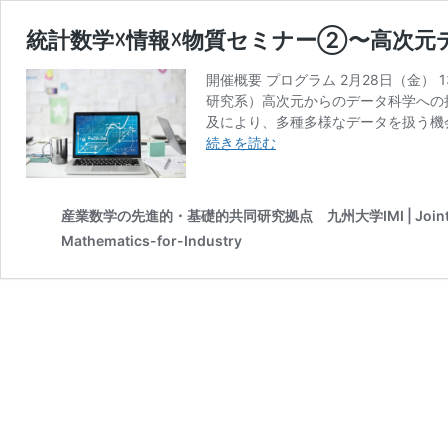
統計数学☓情報☓物質セミナー②〜高次元デ
開催概要 プログラム 2月28日（金） 
研究系）高次元からのデータ科学への
及により、多種多様なデータを扱う機
統
続きを読む
計
数
学
産業数学の先進的・基礎的共同研究拠点 九州大学IMI | Joint Researc
☓
Mathematics-for-Industry
情
報
☓
物
質
セ
ミ
ナ
ー
②〜