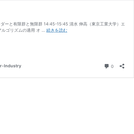
パンダーと有限群と無限群 14:45-15:45 清水 伸高（東京工業大学）エ
エ
アルゴリズムの適用 オ …
続きを読む
ク
ス
パ
ン
ダ
コメント
-Industry
0
ー
グ
ラ
フ
の
新
し
い
構
成
手