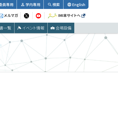
委員専用
学内専用
検索
English
メルマガ
IMI本サイトへ
書一覧
イベント情報
会場設備