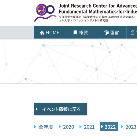
コ
ン
テ
ン
HOME
概要
運営
ツ
へ
ス
キ
ッ
プ
イベント情報に戻る
全年度
2020
2021
2022
2023