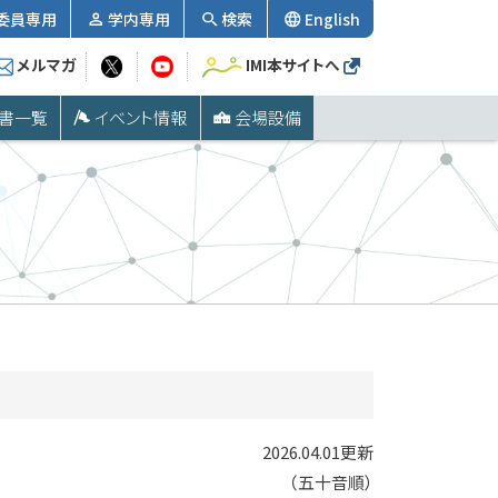
委員専用
学内専用
検索
English
メルマガ
IMI本サイトへ
書一覧
イベント情報
会場設備
2026.04.01更新
（五十音順）