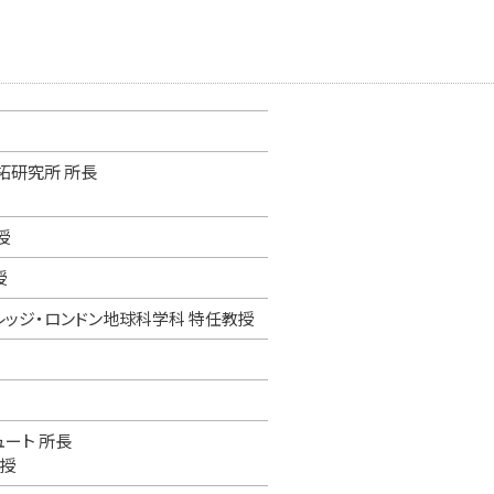
拓研究所 所長
授
授
レッジ・ロンドン地球科学科 特任教授
ート 所長
教授