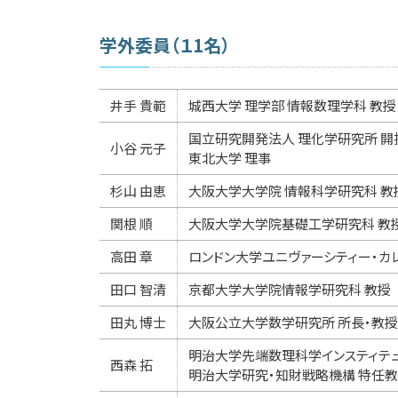
学外委員（１1名）
井手 貴範
城西大学 理学部 情報数理学科 教授
国立研究開発法人 理化学研究所 開
小谷 元子
東北大学 理事
杉山 由恵
大阪大学大学院 情報科学研究科 教
関根 順
大阪大学大学院基礎工学研究科 教
高田 章
ロンドン大学ユニヴァーシティー・カ
田口 智清
京都大学大学院情報学研究科 教授
田丸 博士
大阪公立大学数学研究所 所長・教授
明治大学先端数理科学インスティテュ
西森 拓
明治大学研究・知財戦略機構 特任