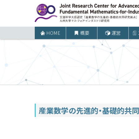
コ
ン
テ
ン
HOME
概要
運営
ツ
へ
ス
キ
ッ
プ
産業数学の先進的・基礎的共同