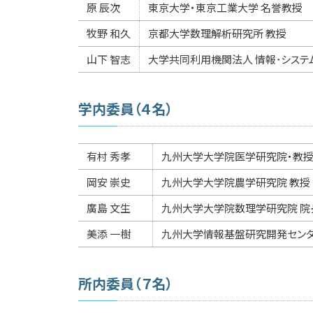
原 辰次
東京大学・東京工業大学 名誉教授
牧野 和久
京都大学数理解析研究所 教授
山下 智志
大学共同利用機関法人 情報･システ
学内委員（４名）
有村 秀孝
九州大学大学院医学研究院・教
岡安 崇史
九州大学大学院農学研究院 教授
廣島 文生
九州大学大学院数理学研究院 院
美添 一樹
九州大学情報基盤研究開発センタ
所内委員（７名）