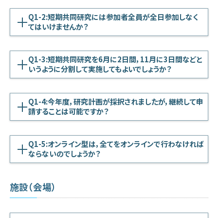
学内専用
検索
Q1-2:短期共同研究には参加者全員が全日参加しなく
English
てはいけませんか？
Q&A
アクセス・お問合せ
Q1-3:短期共同研究を6月に2日間，11月に3日間などと
メルマガ
いうように分割して実施してもよいでしょうか？
IMI本サイトへ
Q1-4:今年度，研究計画が採択されましたが，継続して申
請することは可能ですか？
Q1-5:オンライン型は，全てをオンラインで行わなければ
ならないのでしょうか？
施設（会場）