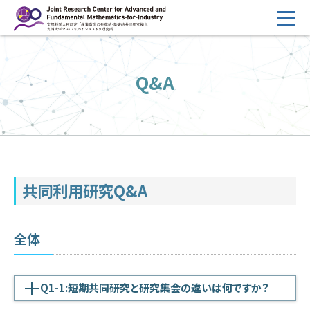
コ
ン
テ
HOME
ン
Q&A
概要
ツ
へ
運営
ス
2026年度公募
キ
ッ
2026年度 随時募集枠 公募
プ
共同利用研究Q&A
採択研究・報告書一覧
イベント情報
全体
会場設備
研究代表者専用
委員専用
Q1-1:短期共同研究と研究集会の違いは何ですか？