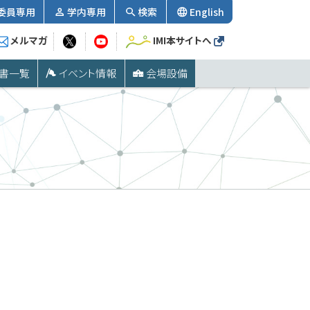
委員専用
学内専用
検索
English
メルマガ
IMI本サイトへ
書一覧
イベント情報
会場設備