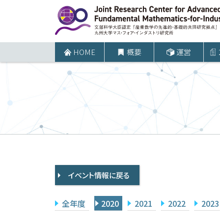
コ
ン
テ
ン
HOME
概要
運営
ツ
へ
ス
キ
ッ
プ
イベント情報に戻る
全年度
2020
2021
2022
2023