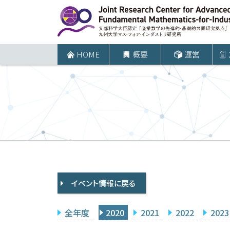
コ
ン
テ
ン
HOME
概要
運営
ツ
へ
ス
キ
ッ
プ
イベント情報に戻る
全年度
2020
2021
2022
2023