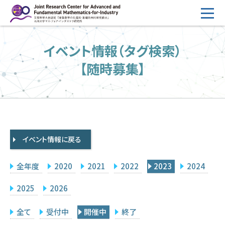
コ
ン
テ
HOME
イベント情報（タグ検索）
ン
概要
ツ
【随時募集】
へ
運営
ス
2026年度公募
キ
ッ
2026年度 随時募集枠 公募
プ
イベント情報に戻る
採択研究・報告書一覧
イベント情報
全年度
2020
2021
2022
2023
2024
会場設備
2025
2026
研究代表者専用
委員専用
全て
受付中
開催中
終了