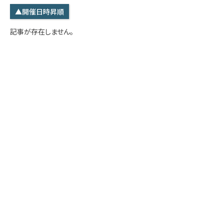
学内専用
検索
▲開催日時昇順
English
記事が存在しません。
Q&A
アクセス・お問合せ
メルマガ
IMI本サイトへ