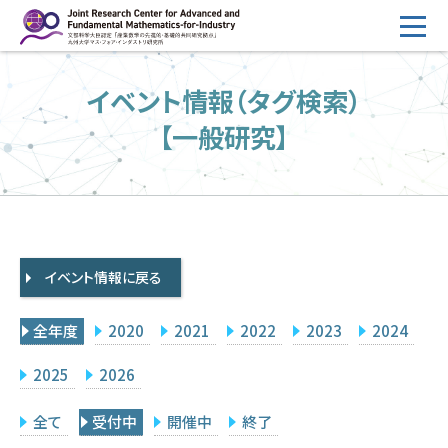
コ
ン
テ
HOME
イベント情報（タグ検索）
ン
概要
ツ
【一般研究】
へ
運営
ス
2026年度公募
キ
ッ
2026年度 随時募集枠 公募
プ
イベント情報に戻る
採択研究・報告書一覧
イベント情報
全年度
2020
2021
2022
2023
2024
会場設備
2025
2026
研究代表者専用
委員専用
全て
受付中
開催中
終了