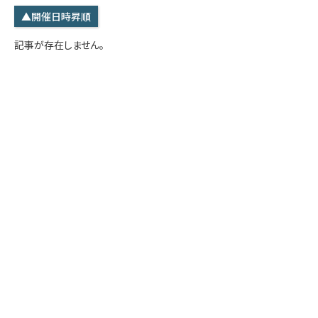
学内専用
検索
▲開催日時昇順
English
記事が存在しません。
Q&A
アクセス・お問合せ
メルマガ
IMI本サイトへ