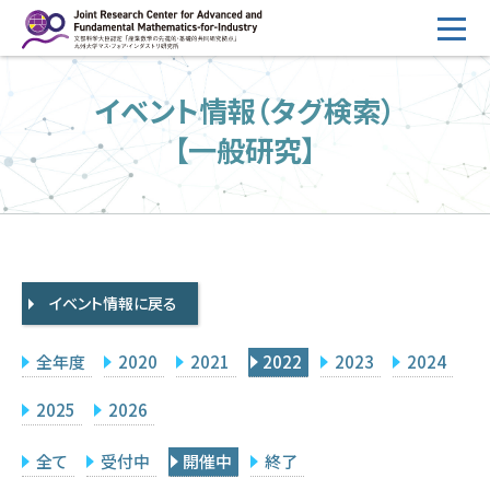
コ
ン
テ
HOME
イベント情報（タグ検索）
ン
概要
ツ
【一般研究】
へ
運営
ス
2026年度公募
キ
ッ
2026年度 随時募集枠 公募
プ
イベント情報に戻る
採択研究・報告書一覧
イベント情報
全年度
2020
2021
2022
2023
2024
会場設備
2025
2026
研究代表者専用
委員専用
全て
受付中
開催中
終了