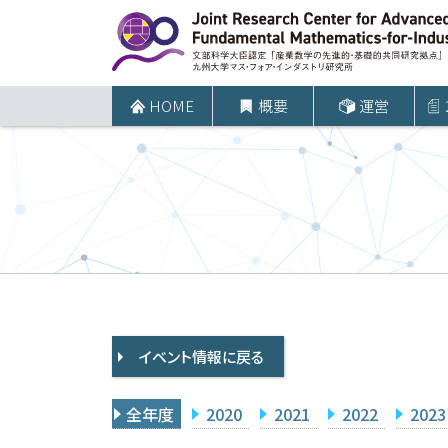
コ
ン
テ
ン
HOME
概要
運営
ツ
へ
ス
キ
ッ
プ
イベント情報に戻る
全年度
2020
2021
2022
2023