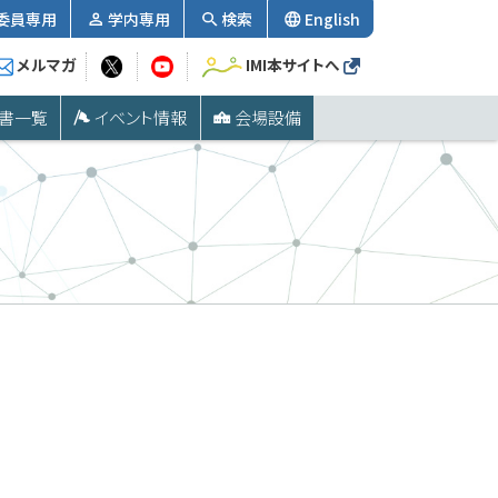
委員専用
学内専用
検索
English
メルマガ
IMI本サイトへ
書一覧
イベント情報
会場設備