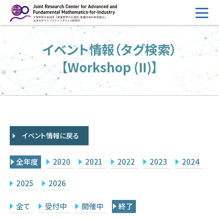
コ
ン
テ
HOME
イベント情報（タグ検索）
ン
概要
ツ
【Workshop (II)】
へ
運営
ス
2026年度公募
キ
ッ
2026年度 随時募集枠 公募
プ
イベント情報に戻る
採択研究・報告書一覧
イベント情報
全年度
2020
2021
2022
2023
2024
会場設備
2025
2026
研究代表者専用
委員専用
全て
受付中
開催中
終了