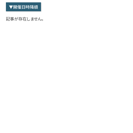
学内専用
検索
▼開催日時降順
English
記事が存在しません。
Q&A
アクセス・お問合せ
メルマガ
IMI本サイトへ