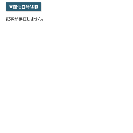
学内専用
検索
▼開催日時降順
English
記事が存在しません。
Q&A
アクセス・お問合せ
メルマガ
IMI本サイトへ