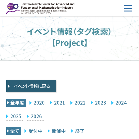
コ
ン
テ
HOME
イベント情報（タグ検索）
ン
概要
ツ
【Project】
へ
運営
ス
2026年度公募
キ
ッ
2026年度 随時募集枠 公募
プ
イベント情報に戻る
採択研究・報告書一覧
イベント情報
全年度
2020
2021
2022
2023
2024
会場設備
2025
2026
研究代表者専用
委員専用
全て
受付中
開催中
終了