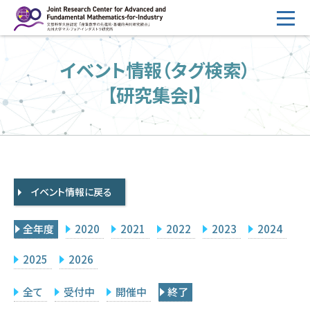
コ
ン
テ
HOME
イベント情報（タグ検索）
ン
概要
ツ
【研究集会I】
へ
運営
ス
2026年度公募
キ
ッ
2026年度 随時募集枠 公募
プ
イベント情報に戻る
採択研究・報告書一覧
イベント情報
全年度
2020
2021
2022
2023
2024
会場設備
2025
2026
研究代表者専用
委員専用
全て
受付中
開催中
終了