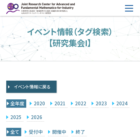
コ
ン
テ
HOME
イベント情報（タグ検索）
ン
概要
ツ
【研究集会I】
へ
運営
ス
2026年度公募
キ
ッ
2026年度 随時募集枠 公募
プ
イベント情報に戻る
採択研究・報告書一覧
イベント情報
全年度
2020
2021
2022
2023
2024
会場設備
2025
2026
研究代表者専用
委員専用
全て
受付中
開催中
終了